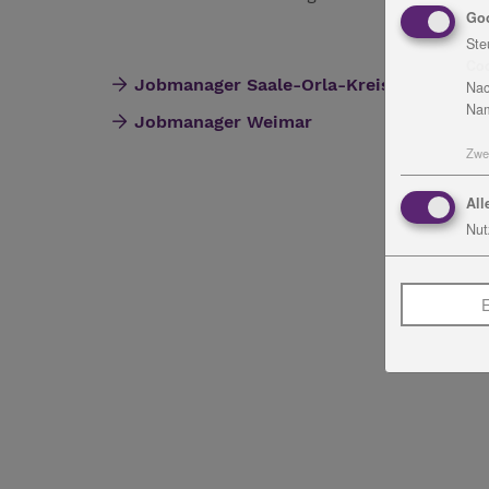
Go
Ste
Co
Jobmanager Saale-Orla-Kreis
Nac
Nam
Jobmanager Weimar
Zwe
All
Nut
E