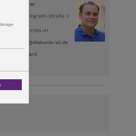
enjamin Egerer
erdinand-Freiligrath-Straße 3
9423 Weimar
 Manager
el.: 03643 - 45785-41
ail:
B.Egerer
@
diakonie-wl.de
ownload:
vCard
n