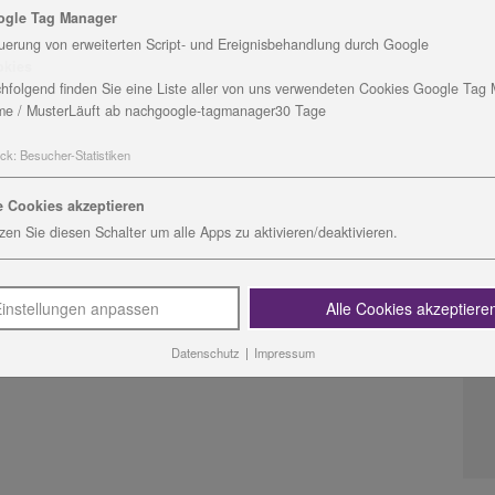
B
ogle Tag Manager
uerung von erweiterten Script- und Ereignisbehandlung durch Google
F
okies
9
hfolgend finden Sie eine Liste aller von uns verwendeten Cookies Google Tag
T
e / Muster
Läuft ab nach
google-tagmanager
30 Tage
M
ck
:
Besucher-Statistiken
D
e Cookies akzeptieren
zen Sie diesen Schalter um alle Apps zu aktivieren/deaktivieren.
instellungen anpassen
Alle Cookies akzeptiere
Datenschutz
|
Impressum