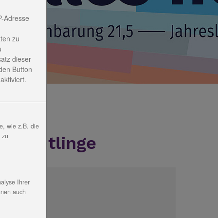
P-Adresse
ten zu
u
satz dieser
den Button
ktiviert.
, wie z.B. die
, zu
Flüchtlinge
alyse Ihrer
nnen auch
ontakt