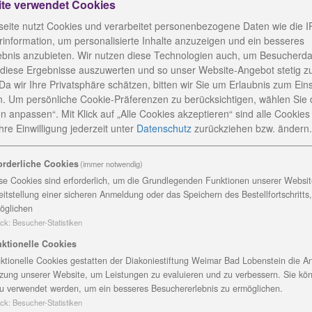
ite verwendet Cookies
eite nutzt Cookies und verarbeitet personenbezogene Daten wie die I
information, um personalisierte Inhalte anzuzeigen und ein besseres
ebnis anzubieten. Wir nutzen diese Technologien auch, um Besucherda
 diese Ergebnisse auszuwerten und so unser Website-Angebot stetig z
Da wir Ihre Privatsphäre schätzen, bitten wir Sie um Erlaubnis zum Ein
. Um persönliche Cookie-Präferenzen zu berücksichtigen, wählen Sie 
n anpassen“. Mit Klick auf „Alle Cookies akzeptieren“ sind alle Cookies a
re Einwilligung jederzeit
unter
Datenschutz
zurückziehen bzw. ändern.
Beratungs- und Unterstützungsangebote für Flüchtlinge
orderliche Cookies
(immer notwendig)
se Cookies sind erforderlich, um die Grundlegenden Funktionen unserer Website
eitstellung einer sicheren Anmeldung oder das Speichern des Bestellfortschritts
erstützungsangebote für 
öglichen
ck
:
Besucher-Statistiken
ktionelle Cookies
sangeboten helfen wir zugezogenen
ktionelle Cookies gestatten der Diakoniestiftung Weimar Bad Lobenstein die An
r Suche nach Ausbildungs- und
zung unserer Website, um Leistungen zu evaluieren und zu verbessern. Sie kö
K
u verwendet werden, um ein besseres Besuchererlebnis zu ermöglichen.
ck
:
Besucher-Statistiken