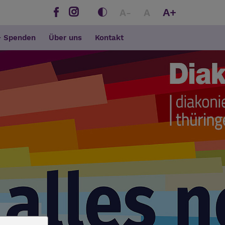
A+
A-
A
+ Spenden
Über uns
Kontakt