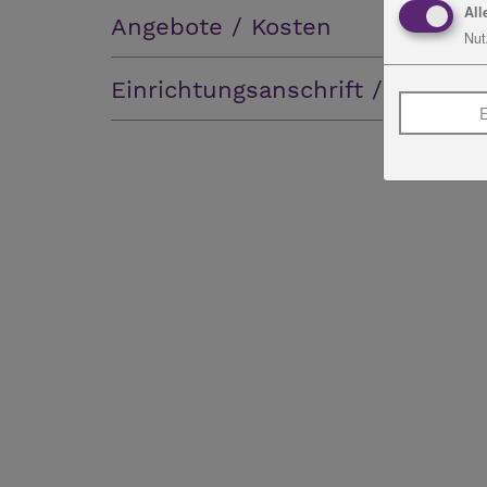
All
Angebote / Kosten
Nut
Einrichtungsanschrift / Rechnu
E