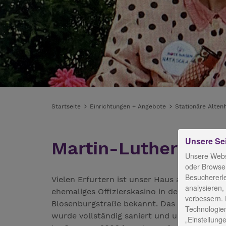
Startseite
Einrichtungen + Angebote
Stationäre Alten
Unsere Se
Martin-Luther-Haus
Unsere Webs
oder Browser
Besuchererl
Vielen Erfurtern ist unser Haus als
analysieren,
ehemaliges Offizierskasino in der
verbessern. 
Blosenburgstraße bekannt. Das Haus
Technologien
wurde vollständig saniert und umgebaut.
„Einstellunge