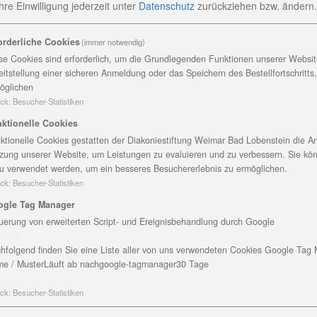
re Einwilligung jederzeit
unter
Datenschutz
zurückziehen bzw. ändern.
M
B
orderliche Cookies
(immer notwendig)
9
se Cookies sind erforderlich, um die Grundlegenden Funktionen unserer Website
T
eitstellung einer sicheren Anmeldung oder das Speichern des Bestellfortschritts
ohngemeinschaften zusammen leben.
öglichen
F
ck
:
Besucher-Statistiken
 Pflege von Menschen mit Demenz
 die Bedürfnisse der Kranken zu
M
ktionelle Cookies
m Alltag so zu begleiten und zu
ktionelle Cookies gestatten der Diakoniestiftung Weimar Bad Lobenstein die An
D
zung unserer Website, um Leistungen zu evaluieren und zu verbessern. Sie kö
fühlen.
u verwendet werden, um ein besseres Besuchererlebnis zu ermöglichen.
nd Einrichtungen für altgewordene und
ck
:
Besucher-Statistiken
en Flyer:
>>> Hier
ogle Tag Manager
uerung von erweiterten Script- und Ereignisbehandlung durch Google
okies
hfolgend finden Sie eine Liste aller von uns verwendeten Cookies Google Tag
e / Muster
Läuft ab nach
google-tagmanager
30 Tage
ck
:
Besucher-Statistiken