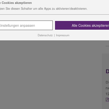
e Cookies akzeptieren
K
zen Sie diesen Schalter um alle Apps zu aktivieren/deaktivieren.
I
B
ngsanschrift
V
instellungen anpassen
Alle Cookies akzeptiere
Datenschutz
|
Impressum
D
n
1