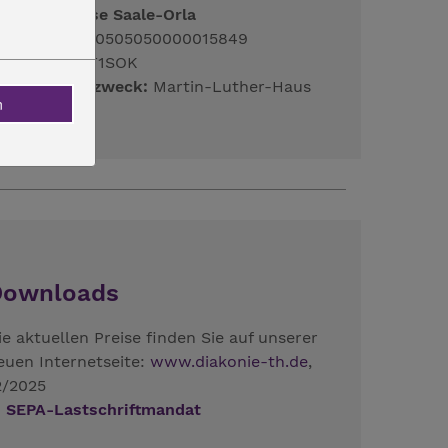
reissparkasse Saale-Orla
BAN:
DE83830505050000015849
IC:
HELADEF1SOK
erwendungszweck:
Martin-Luther-Haus
n
Downloads
ie aktuellen Preise finden Sie auf unserer
euen Internetseite:
www.diakonie-th.de
,
2/2025
SEPA-Lastschriftmandat