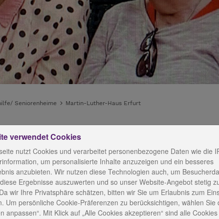
hilfe/ Seniorenheime
Martin-Luther-Haus Erfurt
ite verwendet Cookies
 Erfurt
eite nutzt Cookies und verarbeitet personenbezogene Daten wie die I
information, um personalisierte Inhalte anzuzeigen und ein besseres
ebnis anzubieten. Wir nutzen diese Technologien auch, um Besucherda
 diese Ergebnisse auszuwerten und so unser Website-Angebot stetig z
Da wir Ihre Privatsphäre schätzen, bitten wir Sie um Erlaubnis zum Ein
K
. Um persönliche Cookie-Präferenzen zu berücksichtigen, wählen Sie 
n anpassen“. Mit Klick auf „Alle Cookies akzeptieren“ sind alle Cookies a