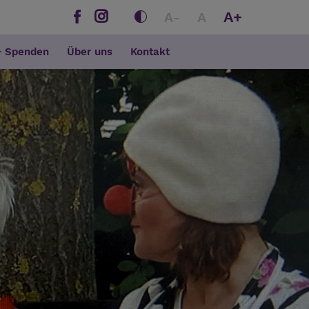
A+
A-
A
+ Spenden
Über uns
Kontakt