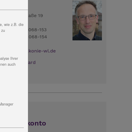
arkus Karl
losenburgstraße 19
9096 Erfurt
, wie z.B. die
el.: 0361 - 60068-153
, zu
ax: 0361 - 60068-154
ail:
mlh
@
diakonie-wl.de
alyse Ihrer
ownload:
vCard
nnen auch
 Manager
Spendenkonto