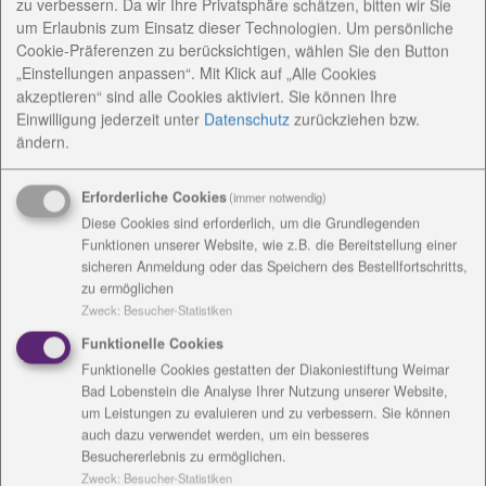
zu verbessern. Da wir Ihre Privatsphäre schätzen, bitten wir Sie
um Erlaubnis zum Einsatz dieser Technologien. Um persönliche
Einrichtungsanschrift /
Cookie-Präferenzen zu berücksichtigen, wählen Sie den Button
„Einstellungen anpassen“. Mit Klick auf „Alle Cookies
Rechnungsanschrift
akzeptieren“ sind alle Cookies aktiviert. Sie können Ihre
Einwilligung jederzeit
unter
Datenschutz
zurückziehen bzw.
ändern.
Erforderliche Cookies
(immer notwendig)
Kontakt
Diese Cookies sind erforderlich, um die Grundlegenden
Funktionen unserer Website, wie z.B. die Bereitstellung einer
sicheren Anmeldung oder das Speichern des Bestellfortschritts,
zu ermöglichen
Zweck
:
Besucher-Statistiken
Funktionelle Cookies
Funktionelle Cookies gestatten der Diakoniestiftung Weimar
Bad Lobenstein die Analyse Ihrer Nutzung unserer Website,
um Leistungen zu evaluieren und zu verbessern. Sie können
Ulrike Holitschke
auch dazu verwendet werden, um ein besseres
Besuchererlebnis zu ermöglichen.
Trierer Straße 2a
Zweck
:
Besucher-Statistiken