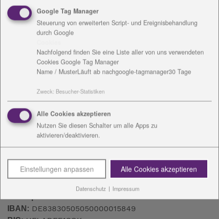
99423 Weimar
Google Tag Manager
Tel.: 03643 - 2410-2150
Steuerung von erweiterten Script- und Ereignisbehandlung
Fax: 03643 - 2410-2159
durch Google
Cookies
Nachfolgend finden Sie eine Liste aller von uns verwendeten
Mail:
sophienhaus
@
diakonie-wl.de
Cookies Google Tag Manager
Name / Muster
Läuft ab nach
google-tagmanager
30 Tage
Download:
vCard
Zweck
:
Besucher-Statistiken
Alle Cookies akzeptieren
Nutzen Sie diesen Schalter um alle Apps zu
aktivieren/deaktivieren.
Einstellungen anpassen
Alle Cookies akzeptieren
Spendenkonto
Datenschutz
|
Impressum
Kreissparkasse Saale-Orla
DE83830505050000015849
IBAN: