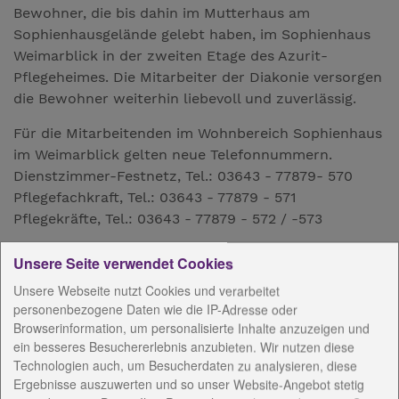
Bewohner, die bis dahin im Mutterhaus am
Sophienhausgelände gelebt haben, im Sophienhaus
Weimarblick in der zweiten Etage des Azurit-
Pflegeheimes. Die Mitarbeiter der Diakonie versorgen
die Bewohner weiterhin liebevoll und zuverlässig.
Für die Mitarbeitenden im Wohnbereich Sophienhaus
im Weimarblick gelten neue Telefonnummern.
Dienstzimmer-Festnetz, Tel.: 03643 - 77879- 570
Pflegefachkraft, Tel.: 03643 - 77879 - 571
Pflegekräfte, Tel.: 03643 - 77879 - 572 / -573
Unsere Seite verwendet Cookies
AnsprechpartnerInnen
Unsere Webseite nutzt Cookies und verarbeitet
personenbezogene Daten wie die IP-Adresse oder
Browserinformation, um personalisierte Inhalte anzuzeigen und
Konzeptionelle Arbeit
ein besseres Besuchererlebnis anzubieten. Wir nutzen diese
Technologien auch, um Besucherdaten zu analysieren, diese
Ergebnisse auszuwerten und so unser Website-Angebot stetig
Angebote / Kosten