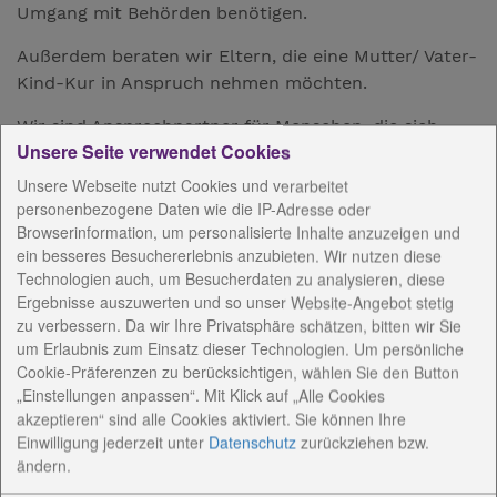
Umgang mit Behörden benötigen.
Außerdem beraten wir Eltern, die eine Mutter/ Vater-
Kind-Kur in Anspruch nehmen möchten.
Wir sind Ansprechpartner für Menschen, die sich
Unsere Seite verwendet Cookies
einsam fühlen oder die sich mit anderen in einer
Gruppe treffen möchten.
Unsere Webseite nutzt Cookies und verarbeitet
personenbezogene Daten wie die IP-Adresse oder
Sprechzeiten: Dienstag 9.00 - 12.00 Uhr
Browserinformation, um personalisierte Inhalte anzuzeigen und
Donnerstag 9.00 - 12.00 Uhr
ein besseres Besuchererlebnis anzubieten. Wir nutzen diese
Technologien auch, um Besucherdaten zu analysieren, diese
Ergebnisse auszuwerten und so unser Website-Angebot stetig
zu verbessern. Da wir Ihre Privatsphäre schätzen, bitten wir Sie
AnsprechpartnerInnen
um Erlaubnis zum Einsatz dieser Technologien. Um persönliche
Cookie-Präferenzen zu berücksichtigen, wählen Sie den Button
Konzeptionelle Arbeit
„Einstellungen anpassen“. Mit Klick auf „Alle Cookies
akzeptieren“ sind alle Cookies aktiviert. Sie können Ihre
Einwilligung jederzeit
unter
Datenschutz
zurückziehen bzw.
Angebote / Kosten
ändern.