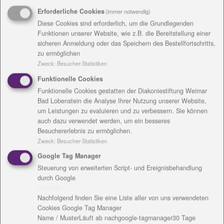
Einrichtungsanschrift /
Erforderliche Cookies
(immer notwendig)
Diese Cookies sind erforderlich, um die Grundlegenden
Rechnungsanschrift
Funktionen unserer Website, wie z.B. die Bereitstellung einer
sicheren Anmeldung oder das Speichern des Bestellfortschritts,
zu ermöglichen
Zweck
:
Besucher-Statistiken
Funktionelle Cookies
Kontakt
Funktionelle Cookies gestatten der Diakoniestiftung Weimar
Bad Lobenstein die Analyse Ihrer Nutzung unserer Website,
um Leistungen zu evaluieren und zu verbessern. Sie können
auch dazu verwendet werden, um ein besseres
Besuchererlebnis zu ermöglichen.
Zweck
:
Besucher-Statistiken
Google Tag Manager
Steuerung von erweiterten Script- und Ereignisbehandlung
durch Google
Claudia Wahl
Cookies
Nachfolgend finden Sie eine Liste aller von uns verwendeten
Kirchhof 3
Cookies Google Tag Manager
07407 Rudolstadt
Name / Muster
Läuft ab nach
google-tagmanager
30 Tage