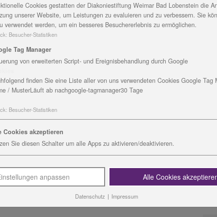
ktionelle Cookies gestatten der Diakoniestiftung Weimar Bad Lobenstein die An
zung unserer Website, um Leistungen zu evaluieren und zu verbessern. Sie kö
u verwendet werden, um ein besseres Besuchererlebnis zu ermöglichen.
ck
:
Besucher-Statistiken
ogle Tag Manager
uerung von erweiterten Script- und Ereignisbehandlung durch Google
okies
hfolgend finden Sie eine Liste aller von uns verwendeten Cookies Google Tag
e / Muster
Läuft ab nach
google-tagmanager
30 Tage
K
I
ck
:
Besucher-Statistiken
B
V
e Cookies akzeptieren
zen Sie diesen Schalter um alle Apps zu aktivieren/deaktivieren.
H
instellungen anpassen
Alle Cookies akzeptiere
Datenschutz
|
Impressum