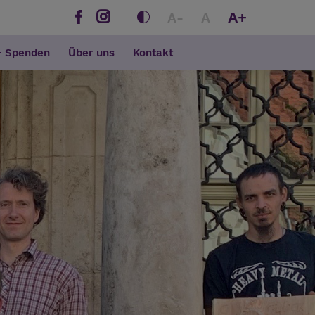
A+
A-
A
+ Spenden
Über uns
Kontakt