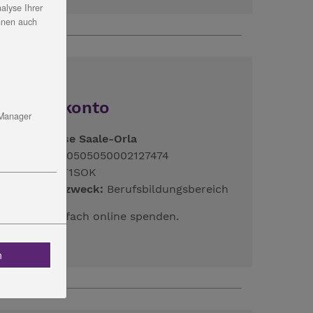
alyse Ihrer
nnen auch
Spendenkonto
 Manager
reissparkasse Saale-Orla
BAN:
DE92830505050002127474
IC:
HELADEF1SOK
erwendungszweck:
Berufsbildungsbereich
IER
ganz einfach online spenden.
n