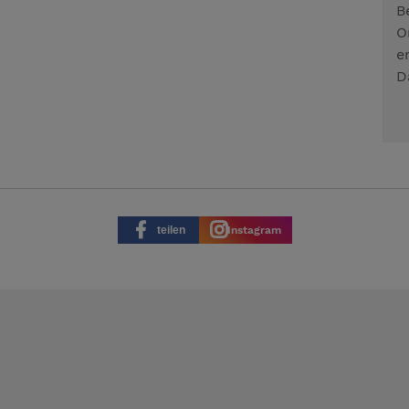
B
O
e
D
teilen
Instagram