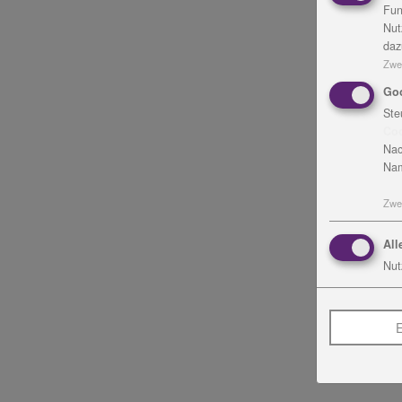
Fun
Nut
daz
Zwe
Go
Ste
Co
Nac
Nam
Zwe
All
Nut
E