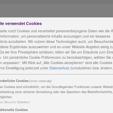
ite verwendet Cookies
chten sich an Menschen mit
bildenden entsprechend des
eite nutzt Cookies und verarbeitet personenbezogene Daten wie die I
 praktische Vermittlung von
information, um personalisierte Inhalte anzuzeigen und ein besseres
K
rbeitsbereichen.
ebnis anzubieten. Wir nutzen diese Technologien auch, um Besucherda
 diese Ergebnisse auszuwerten und so unser Website-Angebot stetig z
M
Sie weiterführende Informationen
Da wir Ihre Privatsphäre schätzen, bitten wir Sie um Erlaubnis zum Ein
. Um persönliche Cookie-Präferenzen zu berücksichtigen, wählen Sie 
I
n anpassen“. Mit Klick auf „Alle Cookies akzeptieren“ sind alle Cookies a
0
re Einwilligung jederzeit
unter
Datenschutz
zurückziehen bzw. ändern.
T
F
orderliche Cookies
(immer notwendig)
se Cookies sind erforderlich, um die Grundlegenden Funktionen unserer Website
M
eitstellung einer sicheren Anmeldung oder das Speichern des Bestellfortschritts
öglichen
D
ck
:
Besucher-Statistiken
ktionelle Cookies