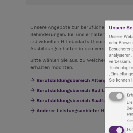
Unsere Se
Unsere Angebote zur beruflichen Bildung ri
Behinderungen. Bei uns erhalten die Auszu
Unsere Webs
individuellen Hilfebedarfs theoretische und
oder Browser
Ausbildungsinhalten in den verschiedenen A
Besuchererl
analysieren,
Bitte wählen Sie aus, zu welchem Standort 
verbessern. 
erhalten möchten.
Technologien
„Einstellunge
Sie können Ih
Berufsbildungsbereich Altengesees
Berufsbildungsbereich Bad Lobenstein
Erf
Berufsbildungsbereich Saalfeld
Die
Ber
Anderer Leistungsanbieter Holzdorf
erm
Zwe
Fun