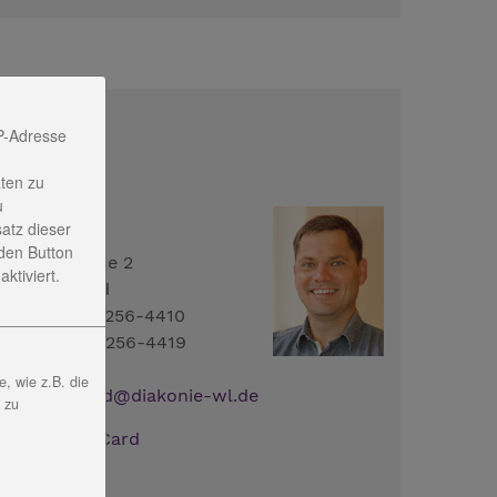
P-Adresse
ontakt
ten zu
u
arco Achard
satz dieser
den Button
ndustriestraße 2
ktiviert.
7318 Saalfeld
el.: 03671 - 5256-4410
ax: 03671 - 5256-4419
, wie z.B. die
ail:
M.Achard
@
diakonie-wl.de
, zu
ownload:
vCard