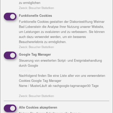
zu ermöglichen
Kontakt
Zweck
:
Besucher-Statistiken
Funktionelle Cookies
Funktionelle Cookies gestatten der Diakoniestiftung Weimar
Bad Lobenstein die Analyse Ihrer Nutzung unserer Website,
um Leistungen zu evaluieren und zu verbessern. Sie können
auch dazu verwendet werden, um ein besseres
Besuchererlebnis zu ermöglichen.
Zweck
:
Besucher-Statistiken
Marlies Köhler
Google Tag Manager
Steuerung von erweiterten Script- und Ereignisbehandlung
Brudergasse 11
durch Google
07318 Saalfeld
Cookies
Tel.: 03671 - 5256-7023
Nachfolgend finden Sie eine Liste aller von uns verwendeten
Cookies Google Tag Manager
Mail:
M.Koehler
@
diakonie-wl.de
Name / Muster
Läuft ab nach
google-tagmanager
30 Tage
Download:
vCard
Zweck
:
Besucher-Statistiken
Alle Cookies akzeptieren