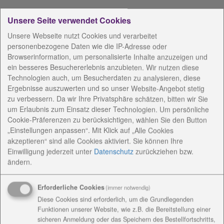
Unsere Seite verwendet Cookies
Kindergärten Region
Unsere Webseite nutzt Cookies und verarbeitet
personenbezogene Daten wie die IP-Adresse oder
Erfurt
Browserinformation, um personalisierte Inhalte anzuzeigen und
ein besseres Besuchererlebnis anzubieten. Wir nutzen diese
Technologien auch, um Besucherdaten zu analysieren, diese
Ergebnisse auszuwerten und so unser Website-Angebot stetig
zu verbessern. Da wir Ihre Privatsphäre schätzen, bitten wir Sie
um Erlaubnis zum Einsatz dieser Technologien. Um persönliche
Cookie-Präferenzen zu berücksichtigen, wählen Sie den Button
„Einstellungen anpassen“. Mit Klick auf „Alle Cookies
akzeptieren“ sind alle Cookies aktiviert. Sie können Ihre
Die Diakoniestiftung Weimar Bad Lobenstein gGmbH
Einwilligung jederzeit
unter
Datenschutz
zurückziehen bzw.
betreibt in der Region Erfurt folgende Kindergärten:
ändern.
Ev. Kindergarten Am Jakobsweg Kerspleben
Erforderliche Cookies
(immer notwendig)
Diese Cookies sind erforderlich, um die Grundlegenden
Funktionen unserer Website, wie z.B. die Bereitstellung einer
sicheren Anmeldung oder das Speichern des Bestellfortschritts,