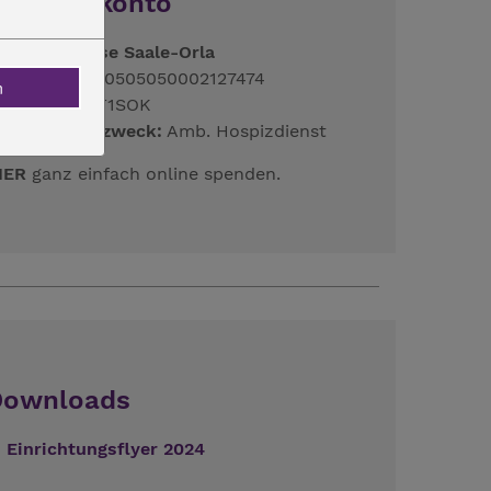
Spendenkonto
reissparkasse Saale-Orla
BAN:
DE92830505050002127474
n
IC:
HELADEF1SOK
erwendungszweck:
Amb. Hospizdienst
IER
ganz einfach online spenden.
Downloads
Einrichtungsflyer 2024