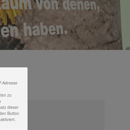
P-Adresse
ten zu
u
satz dieser
den Button
ktiviert.
ontakt