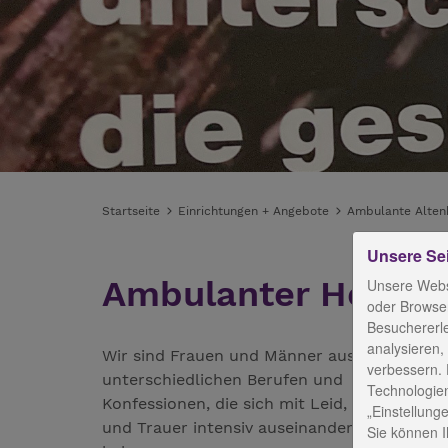
Startseite
Einrichtungen + Angebote
Ambulante Altenh
Unsere Se
Ambulanter Hospiz
Unsere Webs
oder Browser
Besuchererl
analysieren,
Wir sind Frauen und Männer aus
verbessern. 
unterschiedlichen Berufen und
Technologien
Konfessionen, die sich mit Leid, Sterben
„Einstellunge
und Trauer intensiv auseinander gesetzt
Sie können Ih