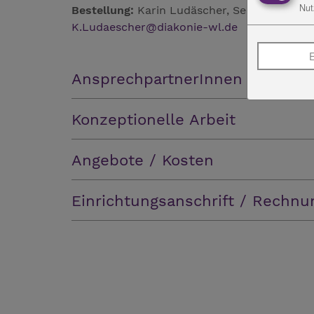
Nut
Bestellung:
Karin Ludäscher, Sekretariat, Te
K.Ludaescher
@
diakonie-wl.de
E
AnsprechpartnerInnen
Konzeptionelle Arbeit
Angebote / Kosten
Einrichtungsanschrift / Rechnu