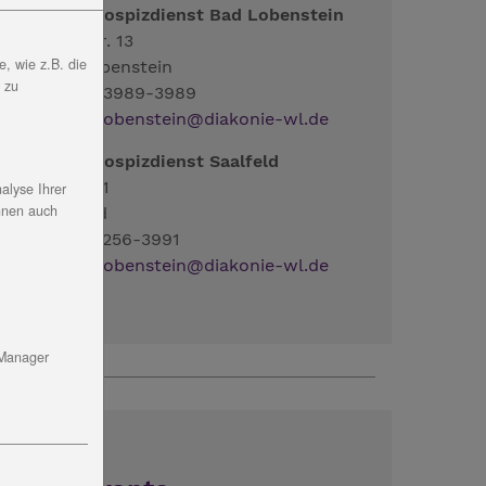
mbulanter Hospizdienst Bad Lobenstein
ayerische Str. 13
, wie z.B. die
7356 Bad Lobenstein
, zu
el.: 036651 - 3989-3989
ail:
Hospiz.Lobenstein
@
diakonie-wl.de
mbulanter Hospizdienst Saalfeld
rudergasse 11
alyse Ihrer
nnen auch
7318 Saalfeld
el.: 03671 - 5256-3991
ail:
Hospiz.Lobenstein
@
diakonie-wl.de
 Manager