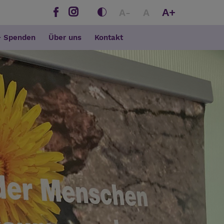
A+
A-
A
+ Spenden
Über uns
Kontakt