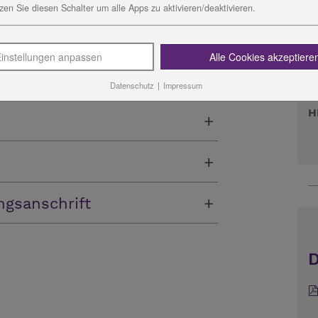
zen Sie diesen Schalter um alle Apps zu aktivieren/deaktivieren.
l.: 036651 - 3989-1001,
K
I
instellungen anpassen
Alle Cookies akzeptiere
B
V
Datenschutz
|
Impressum
H
ngsanschrift