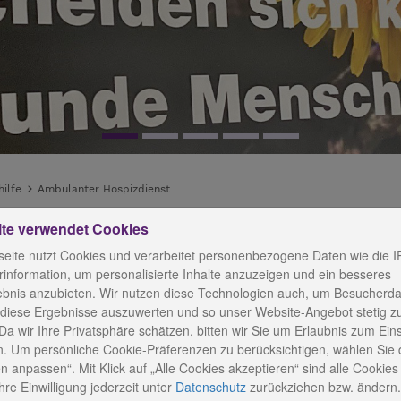
ilfe
Ambulanter Hospizdienst
ite verwendet Cookies
dienst
eite nutzt Cookies und verarbeitet personenbezogene Daten wie die I
information, um personalisierte Inhalte anzuzeigen und ein besseres
ebnis anzubieten. Wir nutzen diese Technologien auch, um Besucherda
 diese Ergebnisse auszuwerten und so unser Website-Angebot stetig z
Da wir Ihre Privatsphäre schätzen, bitten wir Sie um Erlaubnis zum Ein
. Um persönliche Cookie-Präferenzen zu berücksichtigen, wählen Sie 
n anpassen“. Mit Klick auf „Alle Cookies akzeptieren“ sind alle Cookies a
K
re Einwilligung jederzeit
unter
Datenschutz
zurückziehen bzw. ändern.