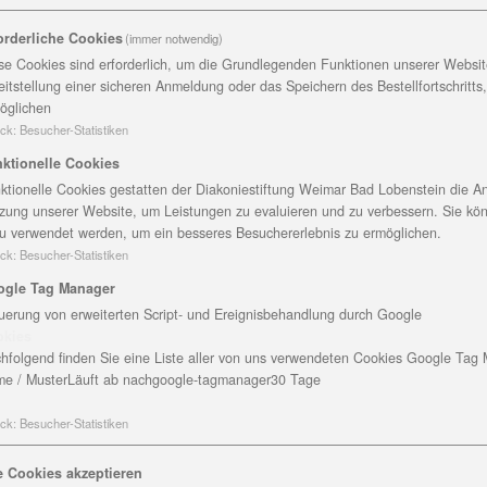
A
orderliche Cookies
(immer notwendig)
B
se Cookies sind erforderlich, um die Grundlegenden Funktionen unserer Website
0
eitstellung einer sicheren Anmeldung oder das Speichern des Bestellfortschritts
T
öglichen
M
ck
:
Besucher-Statistiken
A
ktionelle Cookies
lindernder Pflege und medizinische
B
ktionelle Cookies gestatten der Diakoniestiftung Weimar Bad Lobenstein die An
zung unserer Website, um Leistungen zu evaluieren und zu verbessern. Sie kö
0
u verwendet werden, um ein besseres Besuchererlebnis zu ermöglichen.
T
ck
:
Besucher-Statistiken
M
den „Abschied. Eine Hilfe zum Umgang
ogle Tag Manager
isiert. Das Heft spiegelt die
uerung von erweiterten Script- und Ereignisbehandlung durch Google
 Mitarbeitenden aus den
okies
Landkreis Saalfeld/Rudolstadt wieder.
hfolgend finden Sie eine Liste aller von uns verwendeten Cookies Google Tag
e / Muster
Läuft ab nach
google-tagmanager
30 Tage
tos, Lieder, Gebete, Gedichte und
klare Handlungsanweisungen für den
ck
:
Besucher-Statistiken
ie kann für 4,50 Euro gekauft
e Cookies akzeptieren