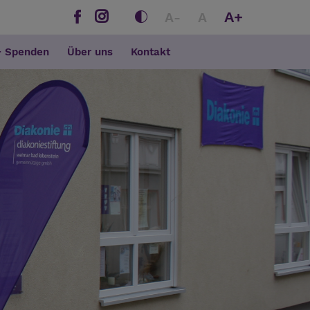
A+
A-
A
+ Spenden
Über uns
Kontakt