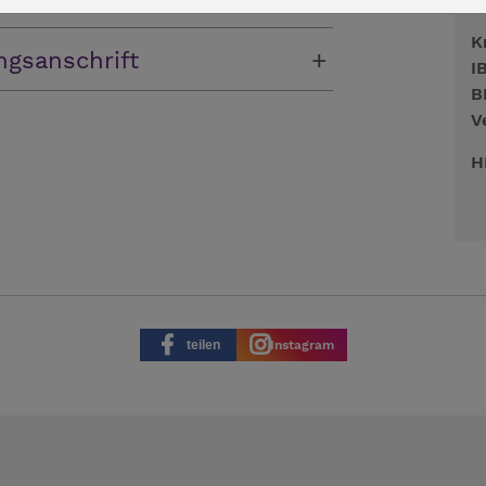
K
ngsanschrift
I
B
V
H
teilen
Instagram