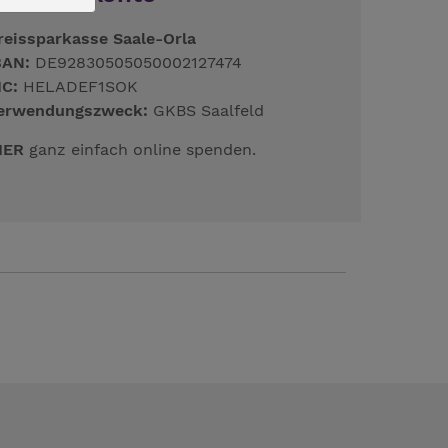
reissparkasse Saale-Orla
BAN:
DE92830505050002127474
IC:
HELADEF1SOK
erwendungszweck:
GKBS Saalfeld
IER
ganz einfach online spenden.