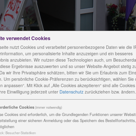
ite verwendet Cookies
eite nutzt Cookies und verarbeitet personenbezogene Daten wie die I
information, um personalisierte Inhalte anzuzeigen und ein besseres
ebnis anzubieten. Wir nutzen diese Technologien auch, um Besucherda
rische Kontakt- und Beratungsstelle Saalfeld
 diese Ergebnisse auszuwerten und so unser Website-Angebot stetig z
Da wir Ihre Privatsphäre schätzen, bitten wir Sie um Erlaubnis zum Ein
. Um persönliche Cookie-Präferenzen zu berücksichtigen, wählen Sie 
n anpassen“. Mit Klick auf „Alle Cookies akzeptieren“ sind alle Cookies a
sche Kontakt- und Beratu
re Einwilligung jederzeit
unter
Datenschutz
zurückziehen bzw. ändern.
orderliche Cookies
(immer notwendig)
Saalfeld ist eine Außenstelle der
se Cookies sind erforderlich, um die Grundlegenden Funktionen unserer Website
udolstadt
finden Sie in unserem Haus
eitstellung einer sicheren Anmeldung oder das Speichern des Bestellfortschritts
en im Stadtzentrum von Saalfeld. Ihr
K
öglichen
eßteich“ (ca. fünf Minuten Fußweg)
ck
:
Besucher-Statistiken