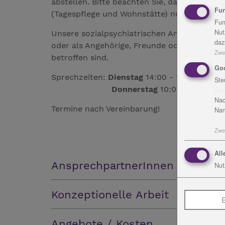
abstellen. Bitte beachten Sie, dass das Par
Fun
(Tagespflege und Wohnstätte) nur bedingt mö
Fun
Nut
Unsere sozialpsychiatrischen Angebote steh
daz
oder als Angehörige, Freunde oder Kollegen
Zwe
betroffen sind.
Go
Sprechzeiten:
Dienstag
14:00 - 16:00 Uhr
Ste
Donnerstag
10:00 - 12:00 Uh
Co
Nac
Termine nach Vereinbarung!
Nam
Zwe
All
AnsprechpartnerInnen
Nut
Konzeptionelle Arbeit
E
Angebote / Kosten