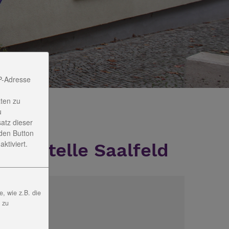
P-Adresse
ten zu
u
satz dieser
den Button
ktiviert.
ngsstelle Saalfeld
, wie z.B. die
, zu
ontakt