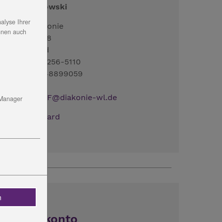
onata Kalinowski
alyse Ihrer
aus der Diakonie
nnen auch
rudergasse 18
7318 Saalfeld
el.: 03671 - 5256-5110
ax: 03672 - 48899059
ail:
GKBS.SLF
@
diakonie-wl.de
 Manager
ownload:
vCard
n
Spendenkonto