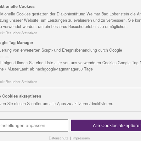
ken im Innenhof der Brudergasse 11
D
ktionelle Cookies
glich ist.
ktionelle Cookies gestatten der Diakoniestiftung Weimar Bad Lobenstein die An
H
zung unserer Website, um Leistungen zu evaluieren und zu verbessern. Sie kö
en allen Menschen offen, die selbst
B
u verwendet werden, um ein besseres Besuchererlebnis zu ermöglichen.
 von psychischen Krankheiten
0
ck
:
Besucher-Statistiken
T
ogle Tag Manager
F
uerung von erweiterten Script- und Ereignisbehandlung durch Google
r
okies
M
hfolgend finden Sie eine Liste aller von uns verwendeten Cookies Google Tag
e / Muster
Läuft ab nach
google-tagmanager
30 Tage
D
ck
:
Besucher-Statistiken
e Cookies akzeptieren
zen Sie diesen Schalter um alle Apps zu aktivieren/deaktivieren.
instellungen anpassen
Alle Cookies akzeptiere
Datenschutz
|
Impressum