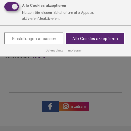
Stefan Müller
Alle Cookies akzeptieren
Brudergasse 11
Nutzen Sie diesen Schalter um alle Apps zu
aktivieren/deaktivieren.
07318 Saalfeld
Tel.: 03671 - 5256-5020
Fax: 03671 - 5256-5019
Einstellungen anpassen
Alle Cookies akzeptieren
Mail:
S.Mueller
@
diakonie-wl.de
Datenschutz
|
Impressum
Download:
vCard
Instagram