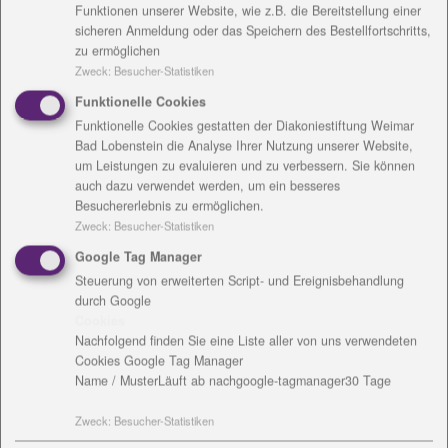
Funktionen unserer Website, wie z.B. die Bereitstellung einer
Durch die Diakoniestiftung werden in Saalfeld zwei
sicheren Anmeldung oder das Speichern des Bestellfortschritts,
zu ermöglichen
Wohnangebote für Menschen mit Lern- und
Zweck
:
Besucher-Statistiken
Mehrfachbehinderung vorgehalten.
Funktionelle Cookies
Bitte wählen Sie aus, zu welchem Wohnanagebot Sie
Funktionelle Cookies gestatten der Diakoniestiftung Weimar
detaillierte Informationen möchten.
Bad Lobenstein die Analyse Ihrer Nutzung unserer Website,
um Leistungen zu evaluieren und zu verbessern. Sie können
Besondere Wohnform Brudergasse
auch dazu verwendet werden, um ein besseres
Besuchererlebnis zu ermöglichen.
Besondere Wohnform Paul-Auerbach-Haus
Zweck
:
Besucher-Statistiken
Google Tag Manager
Kontakt
Steuerung von erweiterten Script- und Ereignisbehandlung
durch Google
Cookies
Nachfolgend finden Sie eine Liste aller von uns verwendeten
Cookies Google Tag Manager
Name / Muster
Läuft ab nach
google-tagmanager
30 Tage
Zweck
:
Besucher-Statistiken