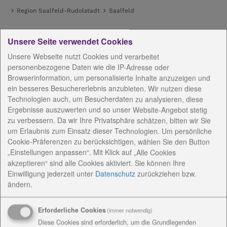
Region Saalfeld-Rudolstadt
Saalfeld
Unsere Seite verwendet Cookies
Unsere Webseite nutzt Cookies und verarbeitet
personenbezogene Daten wie die IP-Adresse oder
Wohnangebote in
Browserinformation, um personalisierte Inhalte anzuzeigen und
ein besseres Besuchererlebnis anzubieten. Wir nutzen diese
Saalfeld/ Rudolstadt
Technologien auch, um Besucherdaten zu analysieren, diese
Ergebnisse auszuwerten und so unser Website-Angebot stetig
zu verbessern. Da wir Ihre Privatsphäre schätzen, bitten wir Sie
um Erlaubnis zum Einsatz dieser Technologien. Um persönliche
Cookie-Präferenzen zu berücksichtigen, wählen Sie den Button
„Einstellungen anpassen“. Mit Klick auf „Alle Cookies
akzeptieren“ sind alle Cookies aktiviert. Sie können Ihre
Einwilligung jederzeit
unter
Datenschutz
zurückziehen bzw.
ändern.
Die durch Feengrotten bekannte Stadt Saalfeld ist
die Kreisstadt des Landkreises Saalfeld-Rudolstadt
Erforderliche Cookies
(immer notwendig)
in Thüringen.
Diese Cookies sind erforderlich, um die Grundlegenden