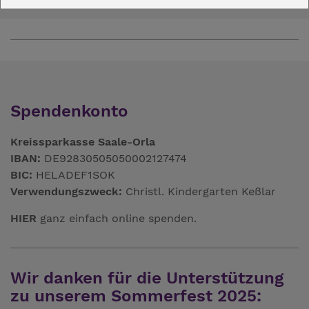
Spendenkonto
Kreissparkasse Saale-Orla
IBAN:
DE92830505050002127474
BIC:
HELADEF1SOK
Verwendungszweck:
Christl. Kindergarten Keßlar
HIER
ganz einfach online spenden.
Wir danken für die Unterstützung
zu unserem Sommerfest 2025: