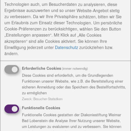
Ferienwoche)
Technologien auch, um Besucherdaten zu analysieren, diese
Ergebnisse auszuwerten und so unser Website-Angebot stetig
30 Jahre Diakonie in Blankenhain
>>> zur Festschr
zu verbessern. Da wir Ihre Privatsphäre schätzen, bitten wir Sie
ift
um Erlaubnis zum Einsatz dieser Technologien. Um persönliche
Cookie-Präferenzen zu berücksichtigen, wählen Sie den Button
„Einstellungen anpassen“. Mit Klick auf „Alle Cookies
AnsprechpartnerInnen
akzeptieren“ sind alle Cookies aktiviert. Sie können Ihre
Einwilligung jederzeit
unter
Datenschutz
zurückziehen bzw.
ändern.
Konzeptionelle Arbeit
Erforderliche Cookies
(immer notwendig)
Angebote / Kosten
Diese Cookies sind erforderlich, um die Grundlegenden
Funktionen unserer Website, wie z.B. die Bereitstellung einer
sicheren Anmeldung oder das Speichern des Bestellfortschritts,
Einrichtungsanschrift /
zu ermöglichen
Rechnungsanschrift
Zweck
:
Besucher-Statistiken
Funktionelle Cookies
Funktionelle Cookies gestatten der Diakoniestiftung Weimar
Bad Lobenstein die Analyse Ihrer Nutzung unserer Website,
um Leistungen zu evaluieren und zu verbessern. Sie können