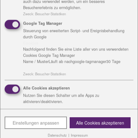
auch dazu verwendet werden, um ein besseres
Kontakt
Besuchererlebnis zu ermöglichen.
Zweck
:
Besucher-Statistiken
Google Tag Manager
Steuerung von erweiterten Script- und Ereignisbehandlung
durch Google
Cookies
Nachfolgend finden Sie eine Liste aller von uns verwendeten
Cookies Google Tag Manager
Name / Muster
Läuft ab nach
google-tagmanager
30 Tage
Simone Dudda
Zweck
:
Besucher-Statistiken
Kesselstraße 4
99444 Blankenhain / Keßlar
Alle Cookies akzeptieren
Tel.: 036459 - 62277
Nutzen Sie diesen Schalter um alle Apps zu
Fax: 036459 - 63929
aktivieren/deaktivieren.
Mail:
kita.kesslar
@
diakonie-wl.de
Einstellungen anpassen
Alle Cookies akzeptieren
Download:
vCard
Datenschutz
|
Impressum