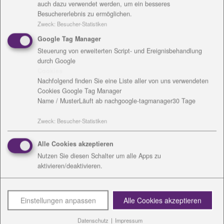
auch dazu verwendet werden, um ein besseres
99428 Grammetal OT Nohra
Besuchererlebnis zu ermöglichen.
Zweck
:
Besucher-Statistiken
Mobil: 0176 - 10553390
Google Tag Manager
Tel.:
03643 - 80539-33
Steuerung von erweiterten Script- und Ereignisbehandlung
Fax: 03643 - 80539-19
durch Google
Cookies
Nachfolgend finden Sie eine Liste aller von uns verwendeten
Cookies Google Tag Manager
Name / Muster
Läuft ab nach
google-tagmanager
30 Tage
Zweck
:
Besucher-Statistiken
Alle Cookies akzeptieren
Nutzen Sie diesen Schalter um alle Apps zu
Spendenkonto
aktivieren/deaktivieren.
Kreissparkasse Saale-Orla
IBAN:
DE83830505050000015849
Einstellungen anpassen
Alle Cookies akzeptieren
BIC:
HELADEF1SOK
Verwendungszweck:
Sozialstation Weimar-
Datenschutz
|
Impressum