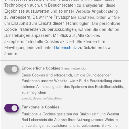
Technologien auch, um Besucherdaten zu analysieren, diese
Konzeptionelle Arbeit
Ergebnisse auszuwerten und so unser Website-Angebot stetig
zu verbessern. Da wir Ihre Privatsphäre schätzen, bitten wir Sie
um Erlaubnis zum Einsatz dieser Technologien. Um persönliche
Angebote / Kosten
Cookie-Präferenzen zu berücksichtigen, wählen Sie den Button
„Einstellungen anpassen“. Mit Klick auf „Alle Cookies
akzeptieren“ sind alle Cookies aktiviert. Sie können Ihre
Einrichtungsanschrift /
Einwilligung jederzeit
unter
Datenschutz
zurückziehen bzw.
Rechnungsanschrift
ändern.
Erforderliche Cookies
(immer notwendig)
Diese Cookies sind erforderlich, um die Grundlegenden
Funktionen unserer Website, wie z.B. die Bereitstellung einer
sicheren Anmeldung oder das Speichern des Bestellfortschritts,
Kontakt
zu ermöglichen
Zweck
:
Besucher-Statistiken
Kathi Berny
Funktionelle Cookies
Ansprechpartnerin Ambulant-Psychiatrische Pflege
Funktionelle Cookies gestatten der Diakoniestiftung Weimar
Weimar
Bad Lobenstein die Analyse Ihrer Nutzung unserer Website,
um Leistungen zu evaluieren und zu verbessern. Sie können
Grunstedter Weg 3