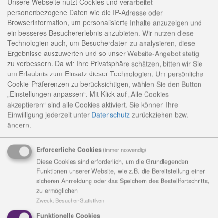
Unsere Webseite nutzt Cookies und verarbeitet
Die Diakoniestiftung begleitet mit dem Ambulant
personenbezogene Daten wie die IP-Adresse oder
Browserinformation, um personalisierte Inhalte anzuzeigen und
Betreuten Wohnen in Bad Lobenstein und Umgebung
ein besseres Besuchererlebnis anzubieten. Wir nutzen diese
Klienten im eigenen Wohnumfeld und bietet
Technologien auch, um Besucherdaten zu analysieren, diese
Unterstützung bei der Alltagsbewältigung.
Ergebnisse auszuwerten und so unser Website-Angebot stetig
zu verbessern. Da wir Ihre Privatsphäre schätzen, bitten wir Sie
Ambulant betreutes Wohnen für Menschen mit
um Erlaubnis zum Einsatz dieser Technologien. Um persönliche
Behinderungen, psychischen Erkrankungen oder
Cookie-Präferenzen zu berücksichtigen, wählen Sie den Button
Suchterkrankungen ermöglicht es, in der eigenen
„Einstellungen anpassen“. Mit Klick auf „Alle Cookies
Wohnung selbständig zu leben und angemessene
akzeptieren“ sind alle Cookies aktiviert. Sie können Ihre
Unterstützung vor Ort zu erhalten.
Einwilligung jederzeit
unter
Datenschutz
zurückziehen bzw.
ändern.
Ziel ist die Vermeidung stationärer Hilfen und die
Sicherstellung eigenständiger Teilhabe und
Erforderliche Cookies
(immer notwendig)
individueller Lebensgestaltung.
Diese Cookies sind erforderlich, um die Grundlegenden
Funktionen unserer Website, wie z.B. die Bereitstellung einer
sicheren Anmeldung oder das Speichern des Bestellfortschritts,
AnsprechpartnerInnen
zu ermöglichen
Zweck
:
Besucher-Statistiken
Funktionelle Cookies