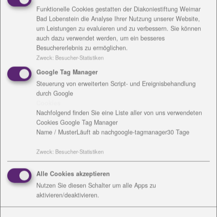
Konzeptionelle Arbeit
Funktionelle Cookies gestatten der Diakoniestiftung Weimar
Bad Lobenstein die Analyse Ihrer Nutzung unserer Website,
Angebote
um Leistungen zu evaluieren und zu verbessern. Sie können
auch dazu verwendet werden, um ein besseres
Besuchererlebnis zu ermöglichen.
Einrichtungsanschrift /
Zweck
:
Besucher-Statistiken
Rechnungsanschrift
Google Tag Manager
Steuerung von erweiterten Script- und Ereignisbehandlung
durch Google
Cookies
Nachfolgend finden Sie eine Liste aller von uns verwendeten
Cookies Google Tag Manager
Name / Muster
Läuft ab nach
google-tagmanager
30 Tage
Kontakt
Zweck
:
Besucher-Statistiken
Gabriele Hoh
Alle Cookies akzeptieren
Bayerische Straße 13
Nutzen Sie diesen Schalter um alle Apps zu
07356 Bad Lobenstein
aktivieren/deaktivieren.
Tel.: 036651 - 3989-5950