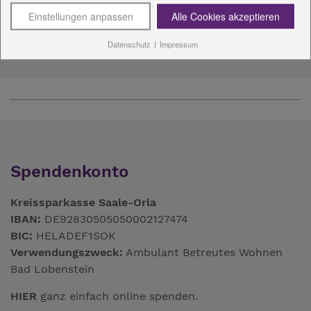
Mail:
G.Hoh
@
diakonie-wl.de
Einstellungen anpassen
Alle Cookies akzeptieren
Download:
vCard
Datenschutz
|
Impressum
Spendenkonto
Kreissparkasse Saale-Orla
IBAN:
DE92830505050002127474
BIC:
HELADEF1SOK
Verwendungszweck:
Ambulant Betreutes Wohnen
Bad Lobenstein
HIER
ganz einfach online spenden.