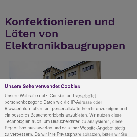
Konfektionieren und
Löten von
Elektronikbaugruppen
Unsere Seite verwendet Cookies
Unsere Webseite nutzt Cookies und verarbeitet
personenbezogene Daten wie die IP-Adresse oder
Browserinformation, um personalisierte Inhalte anzuzeigen und
ein besseres Besuchererlebnis anzubieten. Wir nutzen diese
Technologien auch, um Besucherdaten zu analysieren, diese
Ein weiterer Geschäftsbereich der DeCOLOR 24
Ergebnisse auszuwerten und so unser Website-Angebot stetig
gGmbH ist das Konfektionieren und Löten von
zu verbessern. Da wir Ihre Privatsphäre schätzen, bitten wir Sie