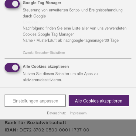
Google Tag Manager
Kontakt
Steuerung von erweiterten Script- und Ereignisbehandlung
durch Google
Cookies
Bianca Rank
Nachfolgend finden Sie eine Liste aller von uns verwendeten
Industriestraße 1
Cookies Google Tag Manager
Name / Muster
Läuft ab nach
google-tagmanager
30 Tage
07318 Saalfeld
Tel.: 03671 - 5256-4450
Zweck
:
Besucher-Statistiken
Fax: 03671 - 5256-4459
Alle Cookies akzeptieren
Mail:
B.Rank
@
diakonie-wl.de
Nutzen Sie diesen Schalter um alle Apps zu
aktivieren/deaktivieren.
Einstellungen anpassen
Alle Cookies akzeptieren
Spendenkonto
Datenschutz
|
Impressum
Bank für Sozialwirtschaft
IBAN:
DE72 3702 0500 0001 1737 00