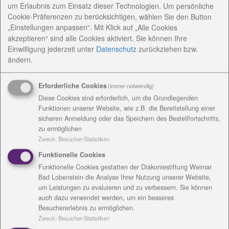
Elektronikbaugruppen.
um Erlaubnis zum Einsatz dieser Technologien. Um persönliche
Cookie-Präferenzen zu berücksichtigen, wählen Sie den Button
Dafür wurde ein ESD-gerechter Raum eingerichtet,
„Einstellungen anpassen“. Mit Klick auf „Alle Cookies
der 6 Lötarbeitsplätze beinhaltet.
akzeptieren“ sind alle Cookies aktiviert. Sie können Ihre
Einwilligung jederzeit
unter
Datenschutz
zurückziehen bzw.
Dort können wir unter anderem Baugruppen
ändern.
vorbereiten, bestücken und löten, Kabel
konfektionieren und Montagearbeiten durchführen.
Erforderliche Cookies
(immer notwendig)
Diese Cookies sind erforderlich, um die Grundlegenden
AnsprechpartnerInnen
Funktionen unserer Website, wie z.B. die Bereitstellung einer
sicheren Anmeldung oder das Speichern des Bestellfortschritts,
zu ermöglichen
Konzeptionelle Arbeit
Zweck
:
Besucher-Statistiken
Funktionelle Cookies
Angebote / Kosten
Funktionelle Cookies gestatten der Diakoniestiftung Weimar
Bad Lobenstein die Analyse Ihrer Nutzung unserer Website,
um Leistungen zu evaluieren und zu verbessern. Sie können
Einrichtungsanschrift /
auch dazu verwendet werden, um ein besseres
Rechnungsanschrift
Besuchererlebnis zu ermöglichen.
Zweck
:
Besucher-Statistiken