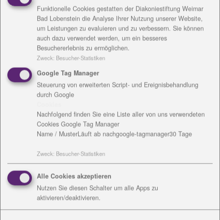
kann. So dürfen sich die Gäste auf ein warmes
Funktionelle Cookies gestatten der Diakoniestiftung Weimar
Mittagessen, eine Tasse Kaffee und Gebäck für
Bad Lobenstein die Analyse Ihrer Nutzung unserer Website,
insgesamt 3 Euro freuen. Wer etwas mehr hat, kann
um Leistungen zu evaluieren und zu verbessern. Sie können
auch dazu verwendet werden, um ein besseres
gern andere unterstützen und 6 Euro zahlen.
Besuchererlebnis zu ermöglichen.
Möglich wurde dies durch eine digitale
Zweck
:
Besucher-Statistiken
Spendenkampagne von Kirchengemeinde und
Google Tag Manager
Diakoniestiftung zwischen dem Reformationstag und
Steuerung von erweiterten Script- und Ereignisbehandlung
dem ersten Advent. „Wir sind beeindruckt und sehr
durch Google
dankbar für die große Spendenbereitschaft. Statt
Cookies
den vorgesehenen 5 Wochen hatten wir den Betrag
Nachfolgend finden Sie eine Liste aller von uns verwendeten
von 5000 € bereits in 5 Tagen beisammen.
Cookies Google Tag Manager
Inzwischen haben wir über 10.000 Euro an Spenden
Name / Muster
Läuft ab nach
google-tagmanager
30 Tage
für die Aktion Zu Tisch bei Jakob eingenommen. Das
Zweck
:
Besucher-Statistiken
ist ein wunderbares Zeichen der Nächstenliebe, das
wir gern an die Gäste weitergeben. Ein Zeichen
Alle Cookies akzeptieren
gegen das Frieren an Leib und Seele.“, sagt Ramón
Nutzen Sie diesen Schalter um alle Apps zu
Seliger, Rektor und Geschäftsführer der
aktivieren/deaktivieren.
Diakoniestiftung Weimar Bad Lobenstein.
Die Koordination liegt auch in diesem Jahr wieder