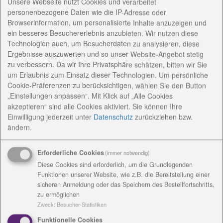
Diakoniestiftung Weimar Bad Lobenstein auch 2025
Unsere Webseite nutzt Cookies und verarbeitet
wieder ein zur Aktion „Zu Tisch bei Jakob“. Vom 6.1.
personenbezogene Daten wie die IP-Adresse oder
Browserinformation, um personalisierte Inhalte anzuzeigen und
bis zum 28.2. sind die Türen jeweils von Montag bis
ein besseres Besuchererlebnis anzubieten. Wir nutzen diese
Freitag zwischen 11.30 Uhr und 14.30 Uhr geöffnet.
Technologien auch, um Besucherdaten zu analysieren, diese
Die Menschen werden an liebevoll gedeckten Tischen
Ergebnisse auszuwerten und so unser Website-Angebot stetig
empfangen. Sie erwartet ein warmes Mittagessen,
zu verbessern. Da wir Ihre Privatsphäre schätzen, bitten wir Sie
eine Tasse Kaffee und Gebäck. Das Essen wird am
um Erlaubnis zum Einsatz dieser Technologien. Um persönliche
Platz serviert. Möglich wird dies durch das
Cookie-Präferenzen zu berücksichtigen, wählen Sie den Button
Engagement von vielen Ehrenamtlichen aus Kirche,
„Einstellungen anpassen“. Mit Klick auf „Alle Cookies
akzeptieren“ sind alle Cookies aktiviert. Sie können Ihre
Diakonie und darüber hinaus. „Ich bin dankbar für
Einwilligung jederzeit
unter
Datenschutz
zurückziehen bzw.
die vielen Menschen, die sich bei dieser Aktion
ändern.
engagieren. Sie servieren das Essen, sie helfen in der
Küche, sie kommen mit den Gästen ins Gespräch. Sie
Erforderliche Cookies
(immer notwendig)
schenken anderen Menschen ihre Zeit und setzen
Diese Cookies sind erforderlich, um die Grundlegenden
damit ein deutliches Signal für das Miteinander in
Funktionen unserer Website, wie z.B. die Bereitstellung einer
unserer Gesellschaft.“, sagt Superintendent Henrich
sicheren Anmeldung oder das Speichern des Bestellfortschritts,
Herbst.
zu ermöglichen
Bemerkenswert ist, dass in diesem Jahr der
Zweck
:
Besucher-Statistiken
Essenspreis trotz steigender Kosten gesenkt werden
Funktionelle Cookies