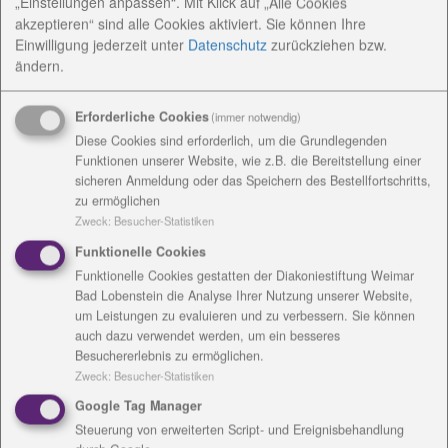
„Einstellungen anpassen“. Mit Klick auf „Alle Cookies
von Bettina Schmidt beschreiben, zeigen, wo und wie
akzeptieren“ sind alle Cookies aktiviert. Sie können Ihre
sie wirkt und wo sie Entwicklungen vorangebracht
Einwilligung jederzeit
unter
Datenschutz
zurückziehen bzw.
hat. An der langen Kaffeetafel war später
ändern.
Gelegenheit zum fröhlichen Austausch, zum Bilder
ansehen und Erinnerungen wecken. Ein Nachmittag,
Erforderliche Cookies
(immer notwendig)
der ihr und allen, die mitgefeiert haben, in guter
Diese Cookies sind erforderlich, um die Grundlegenden
Erinnerung bleiben wird.
Funktionen unserer Website, wie z.B. die Bereitstellung einer
sicheren Anmeldung oder das Speichern des Bestellfortschritts,
„Als ich nach Altengesees kam, lebten in einem
zu ermöglichen
Bauernhaus 48 Menschen mit Behinderung. Die
Zweck
:
Besucher-Statistiken
Männer waren in der Schalsteinproduktion und der
Funktionelle Cookies
Hauswirtschaft tätig, 15 Leute in einem Schlafsaal,
Funktionelle Cookies gestatten der Diakoniestiftung Weimar
alle Mitarbeiter waren für Arbeit und Wohnen
Bad Lobenstein die Analyse Ihrer Nutzung unserer Website,
gleichzeitig zuständig", erzählt sie. Durch die
um Leistungen zu evaluieren und zu verbessern. Sie können
Wiedervereinigung wurde vieles möglich. Bettina
auch dazu verwendet werden, um ein besseres
Besuchererlebnis zu ermöglichen.
Schmidt hatte klare Vorstellungen und Visionen. Zu
Zweck
:
Besucher-Statistiken
Beginn arbeitete sie im Begleitenden Dienst,
studierte dann Sozialpädagogik und
Google Tag Manager
Sozialbetriebswirtschaft. Nach dem Studium
Steuerung von erweiterten Script- und Ereignisbehandlung