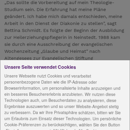
„Das sollte die Vorbereitung auf mein Theologie-
Studium sein. Die Erfahrung hat meine Pläne
geändert. Ich habe mich damals entschieden, meine
Arbeit in den Dienst der Diakonie zu stellen", sagt
Bettina Schmidt. Es folgte der Beginn der Ausbildung
zur Heilerziehungspflegerin in Neinstedt. 1988 kam
sie durch eine Ausschreibung der evangelischen
Wochenzeitung „Glaube und Heimat" nach
Altengesees zur Evangelischen Stiftung
Christopherushof.
Unsere Seite verwendet Cookies
Unsere Webseite nutzt Cookies und verarbeitet
Dort lebt und wirkt sie seitdem. Eben dort, im
personenbezogene Daten wie die IP-Adresse oder
Speisesaal der Werkstätten Christopherushof, wurde
Browserinformation, um personalisierte Inhalte anzuzeigen und
das 40. Dienstjahr mit einer sehr persönlichen,
ein besseres Besuchererlebnis anzubieten. Wir nutzen diese
wertschätzenden Andacht gefeiert und Bettina
Technologien auch, um Besucherdaten zu analysieren, diese
Schmidt gedankt. Zwei Geschäftsführer der
Ergebnisse auszuwerten und so unser Website-Angebot stetig
Diakoniestiftung, Dr. Klaus Scholtissek und Ramón
zu verbessern. Da wir Ihre Privatsphäre schätzen, bitten wir Sie
Seliger, Wegbegleiter und viele Beschäftigte waren
um Erlaubnis zum Einsatz dieser Technologien. Um persönliche
Cookie-Präferenzen zu berücksichtigen, wählen Sie den Button
dabei. Es wurden Geschichten erzählt, die den Weg