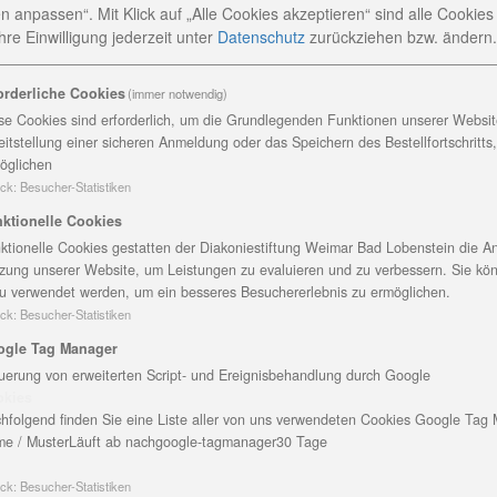
n anpassen“. Mit Klick auf „Alle Cookies akzeptieren“ sind alle Cookies a
stützung der Deutschen Fernsehlotterie und der LEADER
re Einwilligung jederzeit
unter
Datenschutz
zurückziehen bzw. ändern.
orenbüro für Wurzbach und Umgebung eröffnet - ein lang
Ort und den umliegenden Dörfern in Alltagsfragen zur Sei
orderliche Cookies
(immer notwendig)
se Cookies sind erforderlich, um die Grundlegenden Funktionen unserer Website
eitstellung einer sicheren Anmeldung oder das Speichern des Bestellfortschritts
 lange wie möglich zu Hause leben zu können, wurden
öglichen
gaben des mobilen Seniorenbüros entwickelt und Folgen
ck
:
Besucher-Statistiken
egleitung zu allen Lebenssituationen im Alter (z.B. Pfleg
ktionelle Cookies
n, Veranstaltungen), Vernetzung und Nutzung von regional
ktionelle Cookies gestatten der Diakoniestiftung Weimar Bad Lobenstein die An
ung bei Formalitäten (z.B. Pflegekasse, MDK) sowie die 
zung unserer Website, um Leistungen zu evaluieren und zu verbessern. Sie kö
 Hilfen im und am Haus.
u verwendet werden, um ein besseres Besuchererlebnis zu ermöglichen.
ck
:
Besucher-Statistiken
chen Eröffnung in das Rathaus geladen. Neben Dr. Klaus S
n Bürger aus Wurzbach, Peter Oppel, als Vertreter des La
ogle Tag Manager
m Saale-Orla-Kreis, Remptendorfs Bürgermeister Thomas 
uerung von erweiterten Script- und Ereignisbehandlung durch Google
okies
tin Gebhardt, Geschäftsbereichsleiter Altenhilfe der Diak
hfolgend finden Sie eine Liste aller von uns verwendeten Cookies Google Tag
Johanna Steinbock als die Ansprechpartnerin vor und kon
e / Muster
Läuft ab nach
google-tagmanager
30 Tage
 Angebot, das nun Johanna Steinbock mit Sprechzeiten
eht in Wurzbach ein Haus für Senioren. Im Herbst 2019 wi
ck
:
Besucher-Statistiken