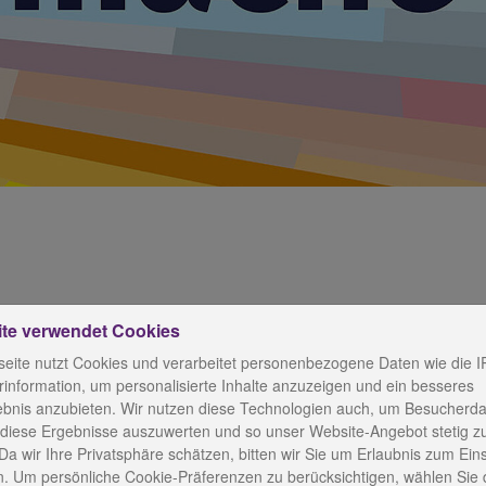
ro in Wurzbach eröffnet
ite verwendet Cookies
eite nutzt Cookies und verarbeitet personenbezogene Daten wie die I
information, um personalisierte Inhalte anzuzeigen und ein besseres
ebnis anzubieten. Wir nutzen diese Technologien auch, um Besucherda
 diese Ergebnisse auszuwerten und so unser Website-Angebot stetig z
Dinge des täglichen Lebens gemeinsam lösen
Da wir Ihre Privatsphäre schätzen, bitten wir Sie um Erlaubnis zum Ein
. Um persönliche Cookie-Präferenzen zu berücksichtigen, wählen Sie 
r Stadt Wurzbach, der Kirchengemeinde, dem Diakonie