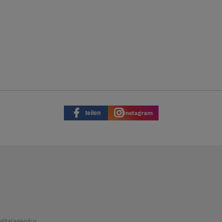
teilen
Instagram
italagentur