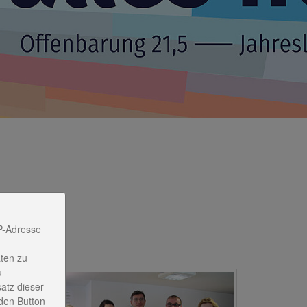
P-Adresse
ten zu
u
satz dieser
den Button