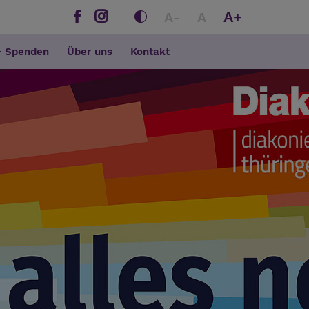
A+
A-
A
+ Spenden
Über uns
Kontakt