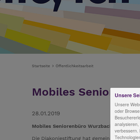
Startseite
Öffentlichkeitsarbeit
Mobiles Seniorenbü
Unsere Se
Unsere Webs
oder Browser
28.01.2019
Besuchererl
analysieren,
Mobiles Seniorenbüro Wurzbach eröffnet: 
verbessern. 
Technologien
Die Diakoniestiftung hat gemeinsam mit de