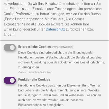
zu verbessern. Da wir Ihre Privatsphäre schätzen, bitten wir Sie
Für mehr als 18.000 Mädchen und Jungen in
um Erlaubnis zum Einsatz dieser Technologien. Um persönliche
Thüringen beginnt heute die Schule.
Cookie-Präferenzen zu berücksichtigen, wählen Sie den Button
Endlich ein Schulkind! Endlich lernen!
„Einstellungen anpassen“. Mit Klick auf „Alle Cookies
akzeptieren“ sind alle Cookies aktiviert. Sie können Ihre
Damit der Start in den neuen Lebensabschnitt
Einwilligung jederzeit
unter
Datenschutz
zurückziehen bzw.
gelingt, haben an vielen Orten Schuleinführungen,
ändern.
Festgottesdienste und Familienfeiern stattgefunden.
Erforderliche Cookies
(immer notwendig)
Im Verbund der Diakoniestiftung Weimar Bad
Diese Cookies sind erforderlich, um die Grundlegenden
Lobenstein wurden in der Freien Montessori
Funktionen unserer Website, wie z.B. die Bereitstellung einer
Gemeinschaftsschule Bad Lobenstein, der
sicheren Anmeldung oder das Speichern des Bestellfortschritts,
Michaelisschule Bad Lobenstein, im Johannes-
zu ermöglichen
Landenberger-Förderzentrum, der Fürstin-Anna-
Zweck
:
Besucher-Statistiken
Luisen-Schule und der Evangelischen
Funktionelle Cookies
Gemeinschaftsschule Weimar wunderschöne
Funktionelle Cookies gestatten der Diakoniestiftung Weimar
Veranstaltungen zum Schulanfang angeboten. Mit
Bad Lobenstein die Analyse Ihrer Nutzung unserer Website,
Gottes Segen und vielen guten Wünschen sind die
um Leistungen zu evaluieren und zu verbessern. Sie können
auch dazu verwendet werden, um ein besseres
Schüler und Lehrkräfte ins Schuljahr gestartet.
Besuchererlebnis zu ermöglichen.