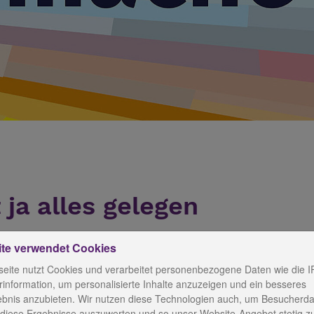
 ja alles gelegen
ite verwendet Cookies
eite nutzt Cookies und verarbeitet personenbezogene Daten wie die I
Bruderschaft des Sophienhauses in Weimar das 150. Jubil
information, um personalisierte Inhalte anzuzeigen und ein besseres
ebnis anzubieten. Wir nutzen diese Technologien auch, um Besucherda
sternschaft am 21. November 1875 von der Großherzogin
 diese Ergebnisse auszuwerten und so unser Website-Angebot stetig z