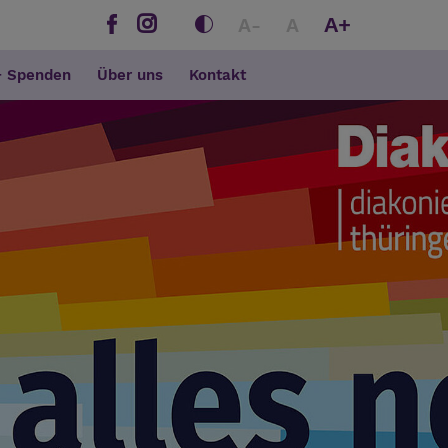
A+
A-
A
+ Spenden
Über uns
Kontakt