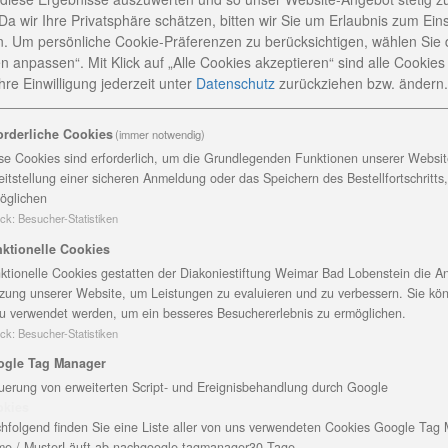
ersorgung ihres Großherzogtums mit Krankenpflegerinne
Da wir Ihre Privatsphäre schätzen, bitten wir Sie um Erlaubnis zum Ein
 Mutterhauses 1886 erhielt die Schwesternschaft regen
. Um persönliche Cookie-Präferenzen zu berücksichtigen, wählen Sie 
e auch weit über Weimar hinaus.
n anpassen“. Mit Klick auf „Alle Cookies akzeptieren“ sind alle Cookies a
re Einwilligung jederzeit
unter
Datenschutz
zurückziehen bzw. ändern.
sich die Schwestern und Brüder der diakonischen
raditionellen Aufatmen-Wochenendes im November.
orderliche Cookies
(immer notwendig)
sdienst in der Herderkirche, gestaltet von Superintenden
se Cookies sind erforderlich, um die Grundlegenden Funktionen unserer Website
Im Anschluss war zum Empfang mit zahlreichen Gästen, u.
eitstellung einer sicheren Anmeldung oder das Speichern des Bestellfortschritts
hael von Sachsen-Weimar-Eisenach und Oberin Constanze
öglichen
lendorfer Verbandes, geladen.
ck
:
Besucher-Statistiken
ktionelle Cookies
h nur ahnen konnte, welche Weichen sie gestellt hat? Wi
ktionelle Cookies gestatten der Diakoniestiftung Weimar Bad Lobenstein die An
 dem Gründungsjahr – leben heute in einer anderen Zei
zung unserer Website, um Leistungen zu evaluieren und zu verbessern. Sie kö
Wenn diese Gemeinschaft, heute Schwestern- und Brudersc
u verwendet werden, um ein besseres Besuchererlebnis zu ermöglichen.
nden hat und besteht, dann muss da ein Glutkern sein, d
ck
:
Besucher-Statistiken
d inspiriert. Dieser Glutkern hat über ihre geistliche
ogle Tag Manager
 über die Krankenpflege hinaus inspiriert, angestoßen u
uerung von erweiterten Script- und Ereignisbehandlung durch Google
eimar hinaus in vielen Teilen Thüringens gepflegt und ih
okies
sek, Vorstand der Stiftung Sophienhaus und Geschäftsführ
hfolgend finden Sie eine Liste aller von uns verwendeten Cookies Google Tag
, zur Begrüßung.
e / Muster
Läuft ab nach
google-tagmanager
30 Tage