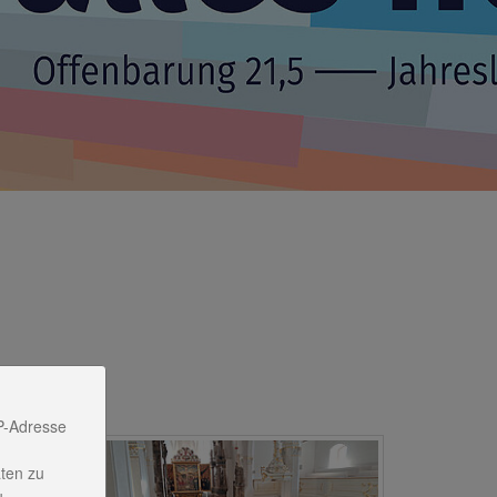
P-Adresse
äum
ten zu
u