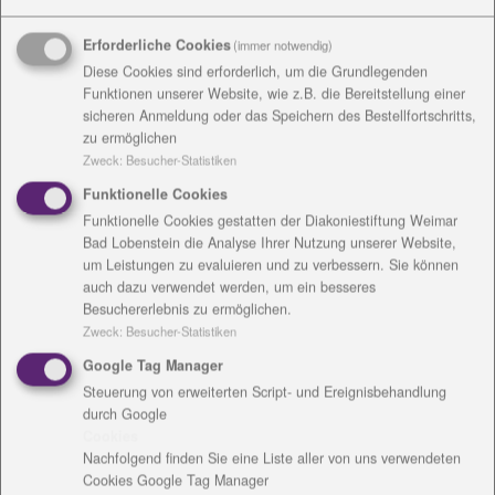
Platzierungen mittels Direktabstimmung.
Zur Aktion "Zu Tisch bei Jakob" in Weimar waren
Erforderliche Cookies
(immer notwendig)
Menschen in zwei Wintermonaten auf ein warmes
Diese Cookies sind erforderlich, um die Grundlegenden
Funktionen unserer Website, wie z.B. die Bereitstellung einer
Mittagessen an einen schön gedeckten Tisch und ein
sicheren Anmeldung oder das Speichern des Bestellfortschritts,
nettes Gespräch in den Jakobsaal eingeladen. Nach
zu ermöglichen
dem Prinzip „Einmal Essen macht zweimal satt“
Zweck
:
Besucher-Statistiken
zahlten einige drei Euro, andere geben sechs Euro
Funktionelle Cookies
oder mehr. „Das Projekt bringt Menschen
Funktionelle Cookies gestatten der Diakoniestiftung Weimar
unterschiedlichster sozialer Schichten, Einkommen
Bad Lobenstein die Analyse Ihrer Nutzung unserer Website,
und Lebenssituationen an einen Tisch. Der
um Leistungen zu evaluieren und zu verbessern. Sie können
Arbeitsuchende kann dem Architekten aus seinem
auch dazu verwendet werden, um ein besseres
Leben berichten, die einsame Rentnerin trifft die
Besuchererlebnis zu ermöglichen.
Zweck
:
Besucher-Statistiken
Mama mit vier Kindern“, heißt es dazu. Mehr als 30
Ehrenamtliche halfen aktiv. Für Online-Spenden
Google Tag Manager
wurde direkt in einem Gottesdienst geworben, mehr
Steuerung von erweiterten Script- und Ereignisbehandlung
durch Google
als 10.000 Euro kamen zusammen. >
Mehr zur
Cookies
Spendenaktion
Nachfolgend finden Sie eine Liste aller von uns verwendeten
Cookies Google Tag Manager
Die Fundraisingpreise hatte der Verein