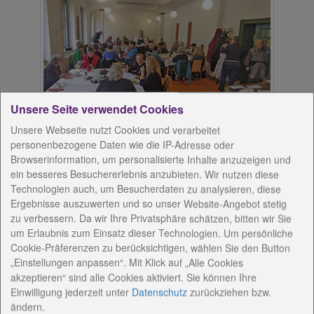
Unsere Seite verwendet Cookies
Die Gemeinschaftsaktion „Zu Tisch bei Jakob –
Unsere Webseite nutzt Cookies und verarbeitet
personenbezogene Daten wie die IP-Adresse oder
essen, trinken, Wärme schenken“ der
Browserinformation, um personalisierte Inhalte anzuzeigen und
Kirchengemeinde Weimar und Diakoniestiftung
ein besseres Besuchererlebnis anzubieten. Wir nutzen diese
Weimar Bad Lobenstein gGmbH erhielt den
Technologien auch, um Besucherdaten zu analysieren, diese
Mitteldeutschen Fundraisingpreis 2025, dotiert mit
Ergebnisse auszuwerten und so unser Website-Angebot stetig
1.000 Euro.
zu verbessern. Da wir Ihre Privatsphäre schätzen, bitten wir Sie
Die Preise wurden beim 22. Mitteldeutschen
um Erlaubnis zum Einsatz dieser Technologien. Um persönliche
Fundraisingtag an der Ernst-Abbe-Hochschule in
Cookie-Präferenzen zu berücksichtigen, wählen Sie den Button
„Einstellungen anpassen“. Mit Klick auf „Alle Cookies
Jena vergeben. Aus allen Bewerbungen waren im
akzeptieren“ sind alle Cookies aktiviert. Sie können Ihre
Vorfeld drei Projekte ausgewählt worden. Die
Einwilligung jederzeit
unter
Datenschutz
zurückziehen bzw.
Teilnehmenden des Fundraisingtages ermittelten die
ändern.